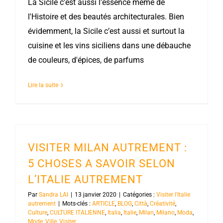
La Sicile c’est aussi l'essence même de
l'Histoire et des beautés architecturales. Bien
évidemment, la Sicile c’est aussi et surtout la
cuisine et les vins siciliens dans une débauche
de couleurs, d'épices, de parfums
Lire la suite
VISITER MILAN AUTREMENT :
5 CHOSES A SAVOIR SELON
L’ITALIE AUTREMENT
Par
Sandra LAI
|
13 janvier 2020
|
Catégories :
Visiter l'Italie
autrement
|
Mots-clés :
ARTICLE
,
BLOG
,
Città
,
Créativité
,
Culture
,
CULTURE ITALIENNE
,
Italia
,
Italie
,
Milan
,
Milano
,
Moda
,
Mode
,
Ville
,
Visiter