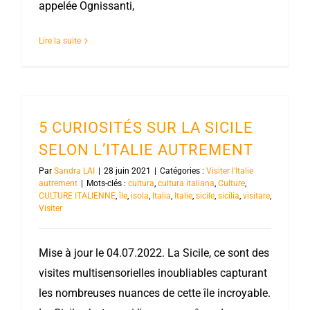
appelée Ognissanti,
Lire la suite
5 CURIOSITÉS SUR LA SICILE
SELON L’ITALIE AUTREMENT
Par
Sandra LAI
|
28 juin 2021
|
Catégories :
Visiter l'Italie
autrement
|
Mots-clés :
cultura
,
cultura italiana
,
Culture
,
CULTURE ITALIENNE
,
île
,
isola
,
Italia
,
Italie
,
sicile
,
sicilia
,
visitare
,
Visiter
Mise à jour le 04.07.2022. La Sicile, ce sont des
visites multisensorielles inoubliables capturant
les nombreuses nuances de cette île incroyable.