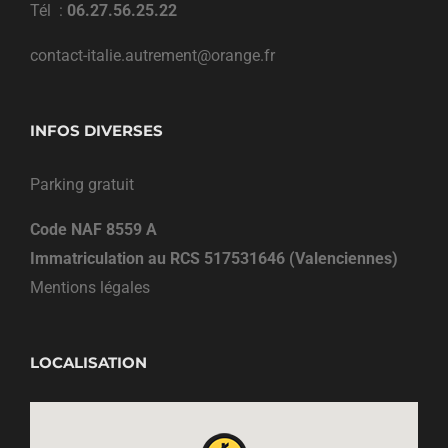
Tél :
06.27.56.25.22
contact-italie.autrement@orange.fr
INFOS DIVERSES
Parking gratuit
Code NAF 8559 A
Immatriculation au RCS 517531646 (Valenciennes)
Mentions légales
LOCALISATION