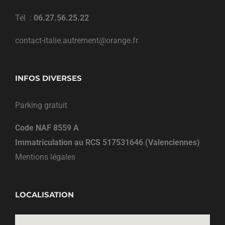
Tél :
06.27.56.25.22
contact-italie.autrement@orange.fr
INFOS DIVERSES
Parking gratuit
Code NAF 8559 A
Immatriculation au RCS 517531646 (Valenciennes)
Mentions légales
LOCALISATION