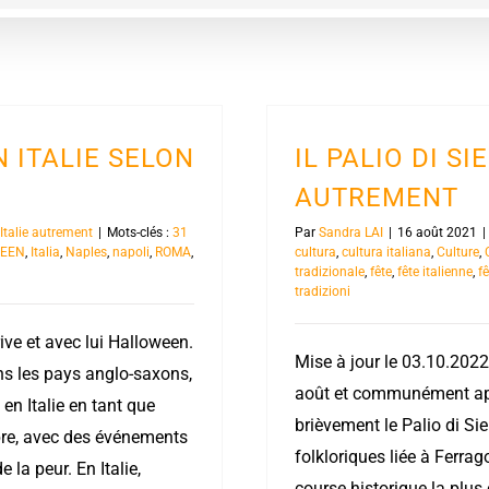
 ITALIE SELON
IL PALIO DI SI
AUTREMENT
l'Italie autrement
|
Mots-clés :
31
Par
Sandra LAI
|
16 août 2021
|
EEN
,
Italia
,
Naples
,
napoli
,
ROMA
,
cultura
,
cultura italiana
,
Culture
,
tradizionale
,
fête
,
fête italienne
,
fê
tradizioni
ive et avec lui Halloween.
Mise à jour le 03.10.2022.
ans les pays anglo-saxons,
août et communément appe
en Italie en tant que
brièvement le Palio di Si
bre, avec des événements
folkloriques liée à Ferrag
la peur. En Italie,
course historique la plus