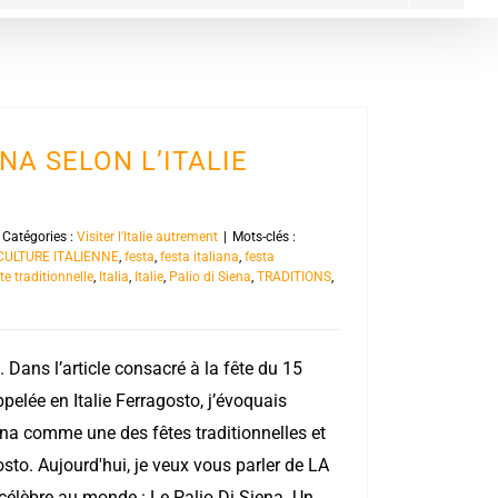
ENA SELON L’ITALIE
Catégories :
Visiter l'Italie autrement
|
Mots-clés :
CULTURE ITALIENNE
,
festa
,
festa italiana
,
festa
te traditionnelle
,
Italia
,
Italie
,
Palio di Siena
,
TRADITIONS
,
 Dans l’article consacré à la fête du 15
lée en Italie Ferragosto, j’évoquais
ena comme une des fêtes traditionnelles et
osto. Aujourd'hui, je veux vous parler de LA
 célèbre au monde : Le Palio Di Siena. Un