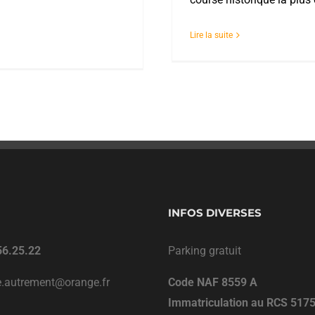
Lire la suite
INFOS DIVERSES
56.25.22
Parking gratuit
ie.autrement@orange.fr
Code NAF 8559 A
Immatriculation au RCS 517