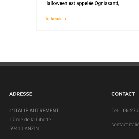
Halloween est appelée Ognissanti,
Lire la suite
ADRESSE
CONTACT
L’ITALIE AUTREMENT
Tél :
06.27.
17 rue de la Liberté
contact-ital
59410 ANZIN