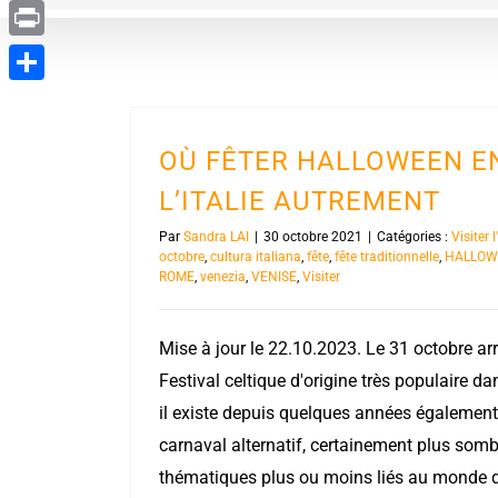
Evernote
Print
Partager
OÙ FÊTER HALLOWEEN EN
L’ITALIE AUTREMENT
Par
Sandra LAI
|
30 octobre 2021
|
Catégories :
Visiter 
octobre
,
cultura italiana
,
fête
,
fête traditionnelle
,
HALLOW
ROME
,
venezia
,
VENISE
,
Visiter
Mise à jour le 22.10.2023. Le 31 octobre arr
Festival celtique d'origine très populaire d
il existe depuis quelques années également 
carnaval alternatif, certainement plus som
thématiques plus ou moins liés au monde de 