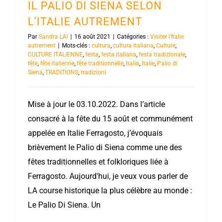
IL PALIO DI SIENA SELON
L’ITALIE AUTREMENT
Par
Sandra LAI
|
16 août 2021
|
Catégories :
Visiter l'Italie
autrement
|
Mots-clés :
cultura
,
cultura italiana
,
Culture
,
CULTURE ITALIENNE
,
festa
,
festa italiana
,
festa tradizionale
,
fête
,
fête italienne
,
fête traditionnelle
,
Italia
,
Italie
,
Palio di
Siena
,
TRADITIONS
,
tradizioni
Mise à jour le 03.10.2022. Dans l’article
consacré à la fête du 15 août et communément
appelée en Italie Ferragosto, j’évoquais
brièvement le Palio di Siena comme une des
fêtes traditionnelles et folkloriques liée à
Ferragosto. Aujourd'hui, je veux vous parler de
LA course historique la plus célèbre au monde :
Le Palio Di Siena. Un