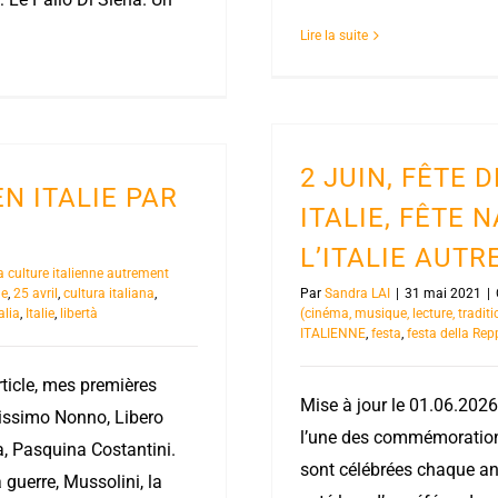
Lire la suite
2 JUIN, FÊTE 
EN ITALIE PAR
ITALIE, FÊTE 
L’ITALIE AUT
a culture italienne autrement
le
,
25 avril
,
cultura italiana
,
Par
Sandra LAI
|
31 mai 2021
|
alia
,
Italie
,
libertà
(cinéma, musique, lecture, traditi
ITALIENNE
,
festa
,
festa della Rep
rticle, mes premières
Mise à jour le 01.06.2026
issimo Nonno, Libero
l’une des commémorations
, Pasquina Costantini.
sont célébrées chaque anné
 guerre, Mussolini, la