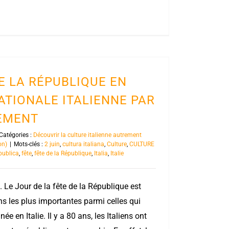
DE LA RÉPUBLIQUE EN
NATIONALE ITALIENNE PAR
REMENT
Catégories :
Découvrir la culture italienne autrement
on)
|
Mots-clés :
2 juin
,
cultura italiana
,
Culture
,
CULTURE
publica
,
fête
,
fête de la République
,
Italia
,
Italie
. Le Jour de la fête de la République est
 les plus importantes parmi celles qui
e en Italie. Il y a 80 ans, les Italiens ont