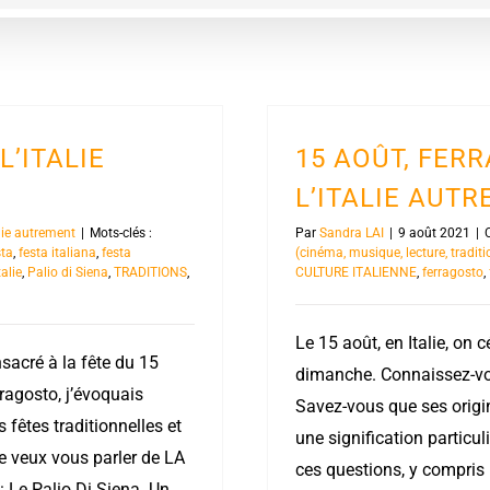
L’ITALIE
15 AOÛT, FERR
L’ITALIE AUT
talie autrement
|
Mots-clés :
Par
Sandra LAI
|
9 août 2021
|
sta
,
festa italiana
,
festa
(cinéma, musique, lecture, traditi
talie
,
Palio di Siena
,
TRADITIONS
,
CULTURE ITALIENNE
,
ferragosto
,
Le 15 août, en Italie, on 
nsacré à la fête du 15
dimanche. Connaissez-vou
ragosto, j’évoquais
Savez-vous que ses origin
fêtes traditionnelles et
une signification particul
je veux vous parler de LA
ces questions, y compris 
: Le Palio Di Siena. Un