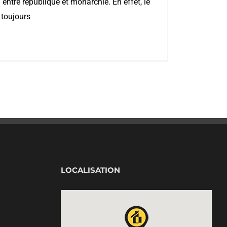
 entre république et monarchie. En effet, le
 toujours
LOCALISATION