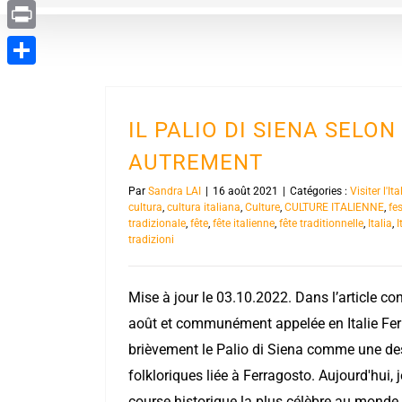
Evernote
Print
Partager
IL PALIO DI SIENA SELON 
AUTREMENT
Par
Sandra LAI
|
16 août 2021
|
Catégories :
Visiter l'I
cultura
,
cultura italiana
,
Culture
,
CULTURE ITALIENNE
,
fe
tradizionale
,
fête
,
fête italienne
,
fête traditionnelle
,
Italia
,
I
tradizioni
Mise à jour le 03.10.2022. Dans l’article co
août et communément appelée en Italie Fer
brièvement le Palio di Siena comme une des 
folkloriques liée à Ferragosto. Aujourd'hui, 
course historique la plus célèbre au monde 