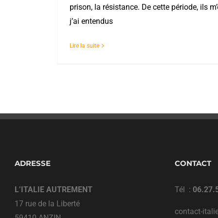
prison, la résistance. De cette période, ils m
j’ai entendus
Lire la suite
ADRESSE
CONTACT
L’ITALIE AUTREMENT
Tél :
06.27.
17 rue de la Liberté
contact-ital
59410 ANZIN