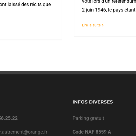
voté lors d’un référendum
’ont laissé des récits que
2 juin 1946, le pays étant
Lire la suite
INFOS DIVERSES
56.25.22
Parking gratuit
ie.autrement@orange.fr
Code NAF 8559 A