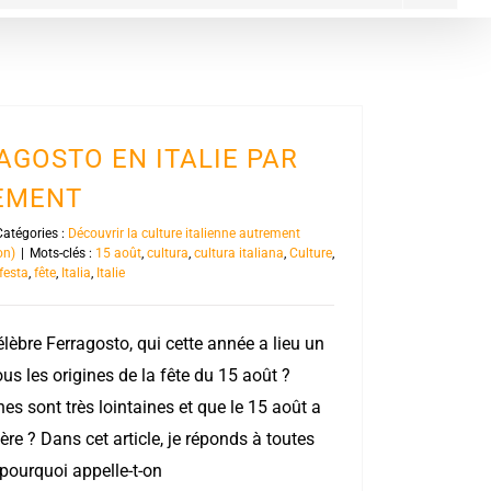
AGOSTO EN ITALIE PAR
REMENT
Catégories :
Découvrir la culture italienne autrement
on)
|
Mots-clés :
15 août
,
cultura
,
cultura italiana
,
Culture
,
festa
,
fête
,
Italia
,
Italie
célèbre Ferragosto, qui cette année a lieu un
s les origines de la fête du 15 août ?
es sont très lointaines et que le 15 août a
ière ? Dans cet article, je réponds à toutes
pourquoi appelle-t-on