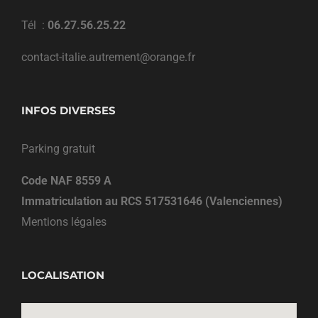
Tél :
06.27.56.25.22
contact-italie.autrement@orange.fr
INFOS DIVERSES
Parking gratuit
Code NAF 8559 A
Immatriculation au RCS 517531646 (Valenciennes)
Mentions légales
LOCALISATION