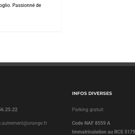
soglio. Passionné de
INFOS DIVERSES
56.25.22
Parking gratuit
ie.autrement@orange.fr
Code NAF 8559 A
Immatriculation au RCS 517