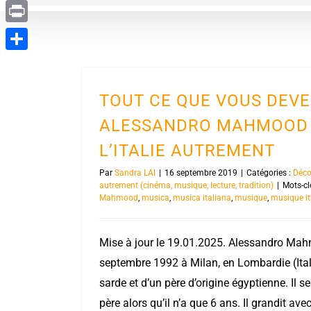
Evernote
Print
Partager
TOUT CE QUE VOUS DEVE
ALESSANDRO MAHMOOD
L’ITALIE AUTREMENT
Par
Sandra LAI
|
16 septembre 2019
|
Catégories :
Décou
autrement (cinéma, musique, lecture, tradition)
|
Mots-cl
Mahmood
,
musica
,
musica italiana
,
musique
,
musique it
Mise à jour le 19.01.2025. Alessandro Mah
septembre 1992 à Milan, en Lombardie (Itali
sarde et d’un père d’origine égyptienne. Il
père alors qu’il n’a que 6 ans. Il grandit a