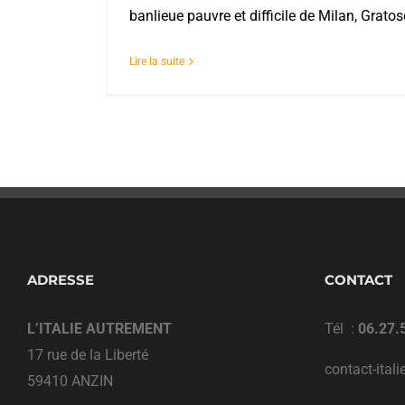
banlieue pauvre et difficile de Milan, Grato
Lire la suite
ADRESSE
CONTACT
L’ITALIE AUTREMENT
Tél :
06.27.
17 rue de la Liberté
contact-ital
59410 ANZIN