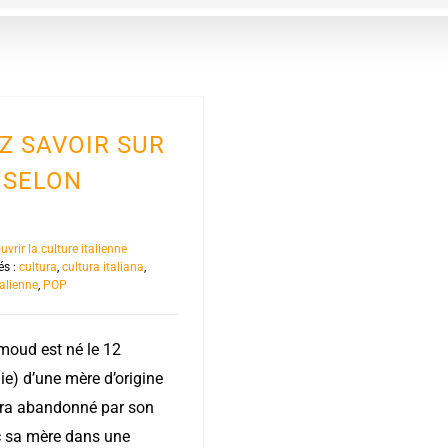
Z SAVOIR SUR
 SELON
vrir la culture italienne
és :
cultura
,
cultura italiana
,
alienne
,
POP
moud est né le 12
e) d’une mère d’origine
 sera abandonné par son
vec sa mère dans une