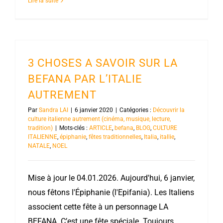
Lire la suite
3 CHOSES A SAVOIR SUR LA
BEFANA PAR L’ITALIE
AUTREMENT
Par
Sandra LAI
|
6 janvier 2020
|
Catégories :
Découvrir la
culture italienne autrement (cinéma, musique, lecture,
tradition)
|
Mots-clés :
ARTICLE
,
befana
,
BLOG
,
CULTURE
ITALIENNE
,
épiphanie
,
fêtes traditionnelles
,
Italia
,
itallie
,
NATALE
,
NOEL
Mise à jour le 04.01.2026. Aujourd'hui, 6 janvier,
nous fêtons l'Épiphanie (l'Epifania). Les Italiens
associent cette fête à un personnage LA
BEFANA. C’est une fête spéciale. Toujours