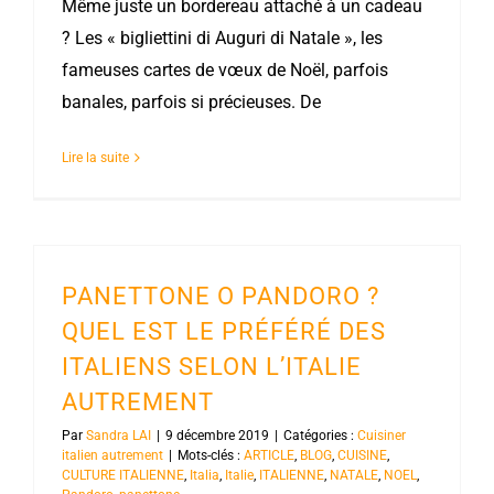
Même juste un bordereau attaché à un cadeau
? Les « bigliettini di Auguri di Natale », les
fameuses cartes de vœux de Noël, parfois
banales, parfois si précieuses. De
Lire la suite
PANETTONE O PANDORO ?
QUEL EST LE PRÉFÉRÉ DES
ITALIENS SELON L’ITALIE
AUTREMENT
Par
Sandra LAI
|
9 décembre 2019
|
Catégories :
Cuisiner
italien autrement
|
Mots-clés :
ARTICLE
,
BLOG
,
CUISINE
,
CULTURE ITALIENNE
,
Italia
,
Italie
,
ITALIENNE
,
NATALE
,
NOEL
,