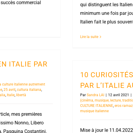
n succès commercial
qui distinguent les Italie
minimum une fois par jo
Italien fait le plus souve
Lire la suite
EN ITALIE PAR
10 CURIOSITÉ
PAR L’ITALIE
a culture italienne autrement
le
,
25 avril
,
cultura italiana
,
alia
,
Italie
,
libertà
Par
Sandra LAI
|
12 avril 2021
|
(cinéma, musique, lecture, traditi
CULTURE ITALIENNE
,
eros ramaz
musique italienne
rticle, mes premières
issimo Nonno, Libero
Mise à jour le 11.04.202
, Pasquina Costantini.