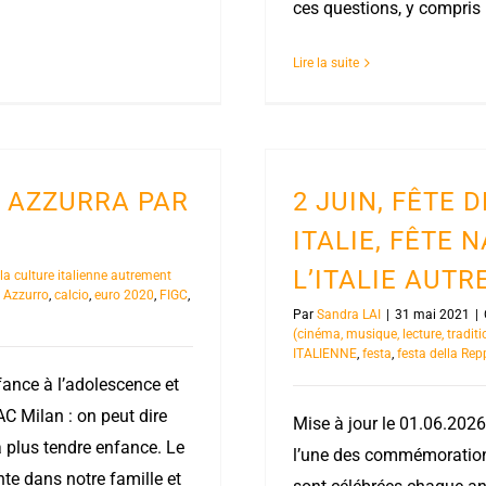
ces questions, y compris 
Lire la suite
A AZZURRA PAR
2 JUIN, FÊTE 
ITALIE, FÊTE 
L’ITALIE AUT
la culture italienne autrement
,
Azzurro
,
calcio
,
euro 2020
,
FIGC
,
Par
Sandra LAI
|
31 mai 2021
|
(cinéma, musique, lecture, traditi
ITALIENNE
,
festa
,
festa della Rep
nfance à l’adolescence et
AC Milan : on peut dire
Mise à jour le 01.06.2026
 plus tendre enfance. Le
l’une des commémorations
nte dans notre famille et