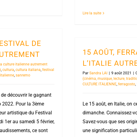
Lire la suite
ESTIVAL DE
15 AOÛT, FERR
AUTREMENT
L’ITALIE AUT
la culture italienne autrement
i
,
cultura
,
cultura italiana
,
festival
Par
Sandra LAI
|
9 août 2021
|
italienne
,
sanremo
(cinéma, musique, lecture, traditi
CULTURE ITALIENNE
,
ferragosto
,
e de découvrir le gagnant
o 2022. Pour la 3ème
Le 15 août, en Italie, on 
eur artistique du Festival
dimanche. Connaissez-vou
i 1er au samedi 5 février,
Savez-vous que ses origin
plaudissements, ce sont
une signification particul