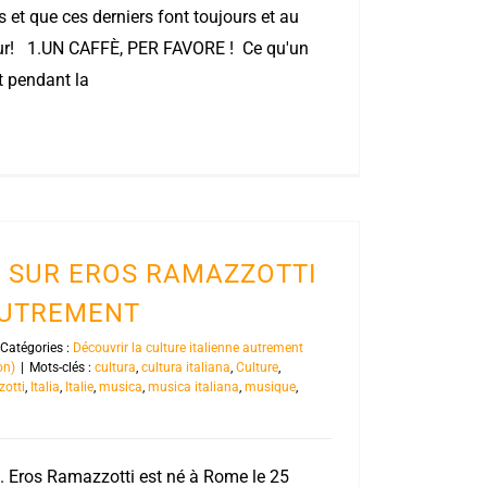
ns et que ces derniers font toujours et au
ur! 1.UN CAFFÈ, PER FAVORE ! Ce qu'un
nt pendant la
S SUR EROS RAMAZZOTTI
 AUTREMENT
Catégories :
Découvrir la culture italienne autrement
on)
|
Mots-clés :
cultura
,
cultura italiana
,
Culture
,
zotti
,
Italia
,
Italie
,
musica
,
musica italiana
,
musique
,
2. Eros Ramazzotti est né à Rome le 25