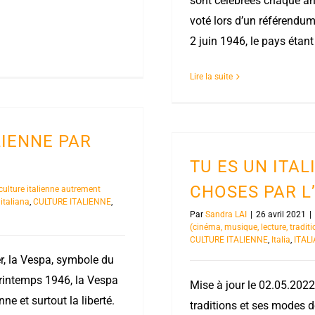
sont célébrées chaque anné
voté lors d’un référendum
2 juin 1946, le pays étant
Lire la suite
LIENNE PAR
TU ES UN ITALI
CHOSES PAR L
culture italienne autrement
 italiana
,
CULTURE ITALIENNE
,
Par
Sandra LAI
|
26 avril 2021
|
(cinéma, musique, lecture, traditi
CULTURE ITALIENNE
,
Italia
,
ITAL
er, la Vespa, symbole du
 printemps 1946, la Vespa
Mise à jour le 02.05.2022
nne et surtout la liberté.
traditions et ses modes d