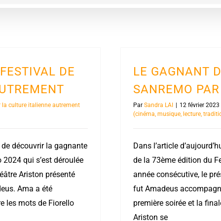
FESTIVAL DE
LE GAGNANT D
AUTREMENT
SANREMO PAR 
 la culture italienne autrement
Par
Sandra LAI
|
12 février 2023
(cinéma, musique, lecture, traditi
e de découvrir la gagnante
Dans l’article d’aujourd’
 2024 qui s’est déroulée
de la 73ème édition du F
éâtre Ariston présenté
année consécutive, le prés
deus. Ama a été
fut Amadeus accompagnés
 les mots de Fiorello
première soirée et la fina
Ariston se