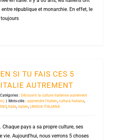
e en Italie. Il y a 80 ans, les Italiens ont
 entre république et monarchie. En effet, le
 toujours
EN SI TU FAIS CES 5
’ITALIE AUTREMENT
Catégories :
Découvrir la culture italienne autrement
on)
|
Mots-clés :
apprendre l'italien
,
cultura italiana
,
IANO
,
Italie
,
italien
,
LINGUA ITALIANA
. Chaque pays a sa propre culture, ses
e vie. Aujourd'hui, nous verrons 5 choses