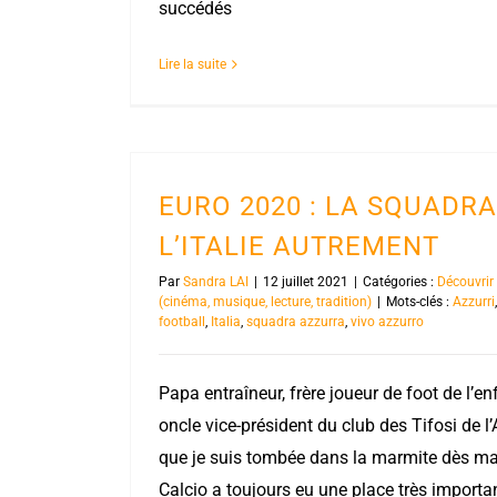
succédés
Lire la suite
EURO 2020 : LA SQUADR
L’ITALIE AUTREMENT
Par
Sandra LAI
|
12 juillet 2021
|
Catégories :
Découvrir 
(cinéma, musique, lecture, tradition)
|
Mots-clés :
Azzurri
football
,
Italia
,
squadra azzurra
,
vivo azzurro
Papa entraîneur, frère joueur de foot de l’e
oncle vice-président du club des Tifosi de l’
que je suis tombée dans la marmite dès ma
Calcio a toujours eu une place très importa