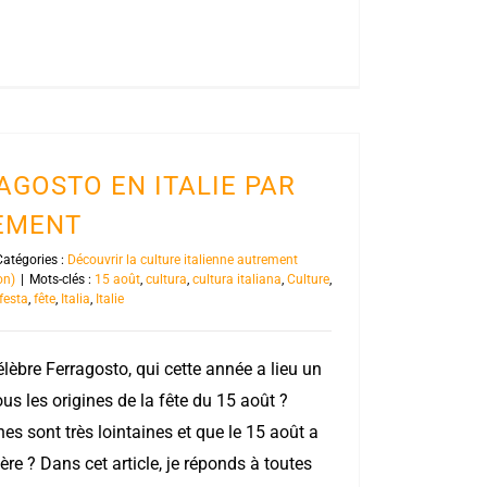
AGOSTO EN ITALIE PAR
REMENT
Catégories :
Découvrir la culture italienne autrement
on)
|
Mots-clés :
15 août
,
cultura
,
cultura italiana
,
Culture
,
festa
,
fête
,
Italia
,
Italie
célèbre Ferragosto, qui cette année a lieu un
s les origines de la fête du 15 août ?
es sont très lointaines et que le 15 août a
ière ? Dans cet article, je réponds à toutes