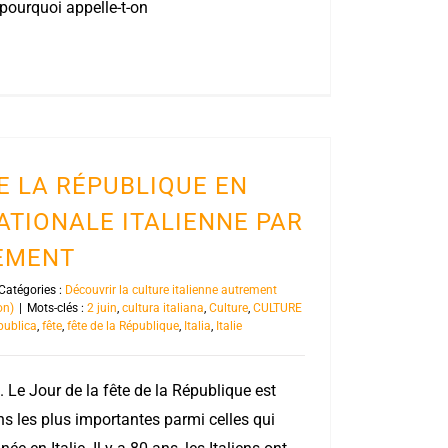
pourquoi appelle-t-on
DE LA RÉPUBLIQUE EN
NATIONALE ITALIENNE PAR
REMENT
Catégories :
Découvrir la culture italienne autrement
on)
|
Mots-clés :
2 juin
,
cultura italiana
,
Culture
,
CULTURE
publica
,
fête
,
fête de la République
,
Italia
,
Italie
. Le Jour de la fête de la République est
 les plus importantes parmi celles qui