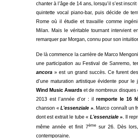
chanter à l’âge de 14 ans, lorsqu’il s’est inscrit
quintette vocal piano-bar, puis décide de ten
Rome où il étudie et travaille comme ingéni
Milan. Mais le véritable tournant intervient e
remarquer par Morgan, connu pour son intuitio
De là commence la carrière de Marco Mengoni 
une participation au Festival de Sanremo, t
ancora
» est un grand succès. Ce furent de
d’une maturation artistique évidente pour l
Wind Music Awards
et de nombreux disques d
2013 est l’année d’or : il
remporte le 16 f
chanson «
L’essenziale »
. Marco connaît un 
dont est extrait le tube «
L’essenziale »
. Il re
ème
même année et finit 7
sur 26. Dès lors, 
contemporaine.