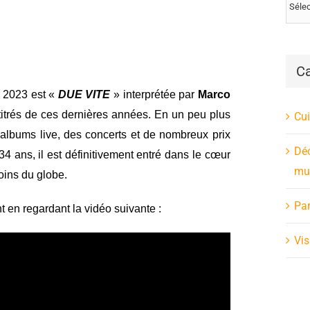
Ca
 2023 est «
DUE VITE
» interprétée par
Marco
s titrés de ces dernières années. En un peu plus
Cui
 albums live, des concerts et de nombreux prix
Déc
34 ans, il est définitivement entré dans le cœur
mus
oins du globe.
Par
t en regardant la vidéo suivante :
Vis