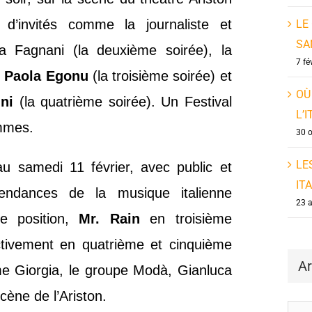
’invités comme la journaliste et
LE
SA
a Fagnani (la deuxième soirée), la
7 fé
,
Paola Egonu
(la troisième soirée) et
OÙ
ini
(la quatrième soirée). Un Festival
L’
emmes.
30 
LE
u samedi 11 février, avec public et
IT
tendances de la musique italienne
23 
e position,
Mr. Rain
en troisième
ctivement en quatrième et cinquième
Ar
me Giorgia, le groupe Modà, Gianluca
scène de l’Ariston.
Arch