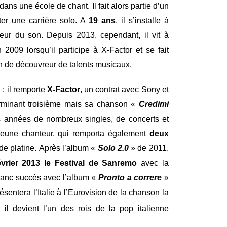
 dans une école de chant. Il fait alors partie d’un
ter une carrière solo. A
19 ans
, il s’installe à
eur du son. Depuis 2013, cependant, il vit à
n 2009 lorsqu’il participe à X-Factor et se fait
n de découvreur de talents musicaux.
: il remporte
X-Factor
, un contrat avec Sony et
erminant troisième mais sa chanson «
Credimi
s années de nombreux singles, de concerts et
e jeune chanteur, qui remporta également
deux
e platine. Après l’album «
Solo 2.0
» de 2011,
évrier 2013 le Festival de
Sanremo
avec la
franc succès avec l’album «
Pronto a correre
»
présentera l’Italie à l’Eurovision de la chanson la
il devient l’un des rois de la pop italienne