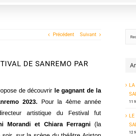
Rech
Précédent
Suivant
STIVAL DE SANREMO PAR
Ar
LA
 propose de découvrir
le gagnant de la
SA
Sanremo 2023.
Pour la 4ème année
11 f
irecteur artistique du Festival fut
LE
i Morandi et Chiara Ferragni
(la
SA
12 f
soir, sur la scène du théâtre Ariston