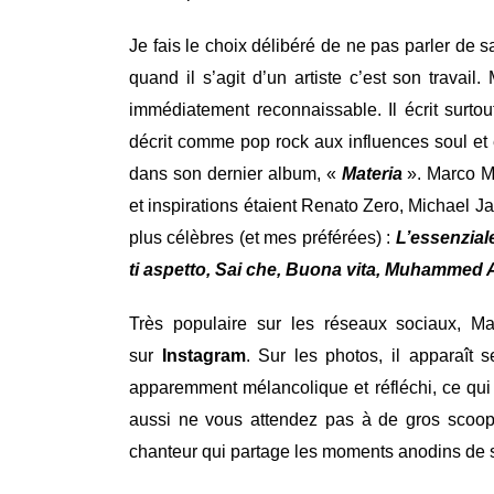
Je fais le choix délibéré de ne pas parler de s
quand il s’agit d’un artiste c’est son travail
immédiatement reconnaissable. Il écrit surt
décrit comme pop rock aux influences soul et 
dans son dernier album, «
Materia
». Marco M
et inspirations étaient Renato Zero, Michael 
plus célèbres (et mes préférées) :
L’essenzial
ti aspetto, Sai che, Buona vita, Muhammed
Très populaire sur les réseaux sociaux, M
sur
Instagram
. Sur les photos, il apparaît 
apparemment mélancolique et réfléchi, ce qui r
aussi ne vous attendez pas à de gros scoops
chanteur qui partage les moments anodins de sa 